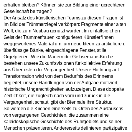
erhalten bleiben? Können sie zur Bildung einer gerechteren
Gesellschaft beitragen?
Der Ansatz des künstlerischen Teams zu diesen Fragen ist
im Bild der Trümmerziegel verkörpert: Fragmente einer alten
Welt, die zum Neubau genutzt wurden. Im einfallsreichen
Geist der Trümmerfrauen konfigurieren Künstler*innen
weggeworfenes Material um, um neue Ideen zu artikulieren:
überflüssige Bänke, eingeschlagene Fenster, stille
Orgelpfeifen. Wie die Mauern der Gethsemane-Kirche
bestehen unsere Zukunftsvisionen für kollektive Erfahrung
aus Überresten der Vergangenheit. Unsere Hoffnung auf
Transformation wird von dem Bedürfnis des Erinnerns
begleitet, unsere Handlungen von der Aufgabe motiviert,
historische Ungerechtigkeiten aufzuzeigen. Diese doppelte
Zeitlichkeit, die zugleich nach vorn und zurück in die
Vergangenheit schaut, gibt der Biennale ihre Struktur.
So werden die Kirchen einerseits zu Orten des Austauschs
von vergangenen Geschichten, die zusammen eine
kaleidoskopische Geschichte des Ruhrgebiets und seiner
Menschen präsentieren. Andererseits definieren partizipative