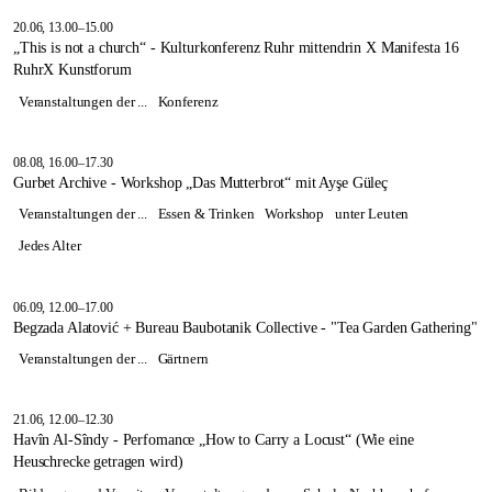
20.06, 13.00–15.00
„This is not a church“ - Kulturkonferenz Ruhr mittendrin X Manifesta 16
RuhrX Kunstforum
Veranstaltungen der ...
Konferenz
08.08, 16.00–17.30
Gurbet Archive - Workshop „Das Mutterbrot“ mit Ayşe Güleç
Veranstaltungen der ...
Essen & Trinken
Workshop
unter Leuten
Jedes Alter
06.09, 12.00–17.00
Begzada Alatović + Bureau Baubotanik Collective - "Tea Garden Gathering"
Veranstaltungen der ...
Gärtnern
21.06, 12.00–12.30
Havîn Al-Sîndy - Perfomance „How to Carry a Locust“ (Wie eine
Heuschrecke getragen wird)