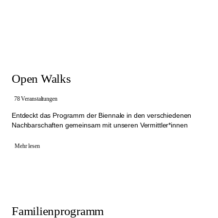
Die Manifesta 16 Ruhr begreift Vermittlung als eine Möglichkeit
Menschen zusammenzubringen und sich über Ideen zu Kultur und
Gesellschaft auszutauschen. In verschiedenen Spaziergängen,
sogenannten Walks, laden Vermittler*innen die Besucher*innen dazu
ein, in gemeinsamen Gesprächen neue Perspektiven auf die
Kunstwerke, die Spielorte und ihre Themen zu entwickeln. Im
Austausch mit der Gruppe entstehen Gespräche, die
unterschiedliche Erfahrungen und Sichtweisen zusammenbringen.
Open Walks
Angebote: kostenlose Open Walks, Aktivitäten für Schulen,
Familienprogramm und Group Walks
78 Veranstaltungen
Bitte wählt eine der Kategorien aus, um einen Walk zu buchen:
Entdeckt das Programm der Biennale in den verschiedenen
Nachbarschaften gemeinsam mit unseren Vermittler*innen
Mehr lesen
Familienprogramm