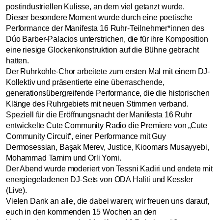
postindustriellen Kulisse, an dem viel getanzt wurde.
Dieser besondere Moment wurde durch eine poetische
Performance der Manifesta 16 Ruhr-Teilnehmer*innen des
Dúo Barber-Palacios unterstrichen, die für ihre Komposition
eine riesige Glockenkonstruktion auf die Bühne gebracht
hatten.
Der Ruhrkohle-Chor arbeitete zum ersten Mal mit einem DJ-
Kollektiv und präsentierte eine überraschende,
generationsübergreifende Performance, die die historischen
Klänge des Ruhrgebiets mit neuen Stimmen verband.
Speziell für die Eröffnungsnacht der Manifesta 16 Ruhr
entwickelte Cute Community Radio die Premiere von „Cute
Community Circuit“, einer Performance mit Guy
Dermosessian, Başak Merev, Justice, Kioomars Musayyebi,
Mohammad Tamim und Orli Yomi.
Der Abend wurde moderiert von Tessni Kadiri und endete mit
energiegeladenen DJ-Sets von ODA Haliti und Kessler
(Live).
Vielen Dank an alle, die dabei waren; wir freuen uns darauf,
euch in den kommenden 15 Wochen an den