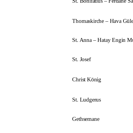
St. Bonifatius – Ferdane Sa
Thomaskirche – Hava Gü
St. Anna – Hatay Engin Mu
St. Josef
Christ König
St. Ludgerus
Gethsemane