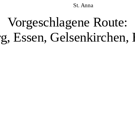
St. Anna
Vorgeschlagene Route:
g, Essen, Gelsenkirchen
Duisburg, 1 Veranstaltungsort
 Industrie haben den Charakter der Stadt geprägt. Mit dem größten Binn
usen zeugen von der industriellen Vergangenheit der Stadt. Zugleich ze
sich solche Standorte für Erholung und Kultur neu nutzen lassen. Zum ku
eum Küppersmühle, das zeitgenössische Kunst in einem umgenutzten Ind
en einem historischen Filmarchiv ein regelmäßiges Kinoprogramm sowie