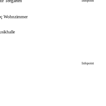
tır Teegarten
Infopoint
leç Wohnzimmer
sikhalle
Infopoint