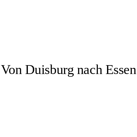
bbas Zahedi
Von Duisburg nach Essen
Essen, 3 Veranstaltungsorte
e, hat sich zu einer Stadt gewandelt, die sowohl für ihre Kultur als auch 
er Villa Hügel, dem ehemaligen Wohnsitz der Familie Krupp, sowie in
, das Aalto-Theater, die Philharmonie Essen und das Grillo-Theater sowi