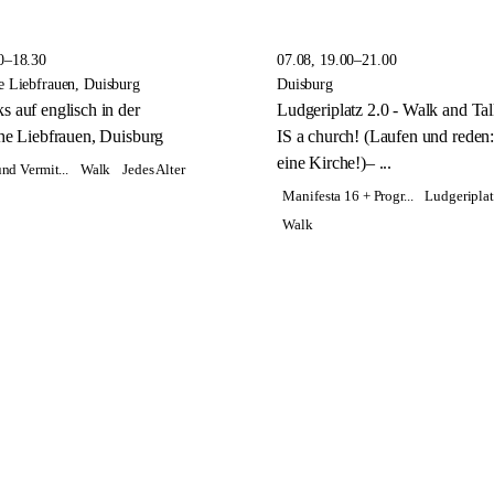
0–18.30
07.08, 19.00–21.00
e Liebfrauen, Duisburg
Duisburg
 auf englisch in der
Ludgeriplatz 2.0 - Walk and Tal
he Liebfrauen, Duisburg
IS a church! (Laufen und reden
eine Kirche!)– ...
nd Vermit...
Walk
Jedes Alter
Manifesta 16 + Progr...
Ludgeriplat
Walk