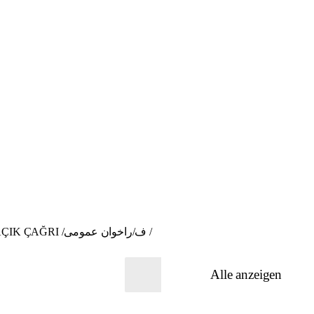
Teilnehmende gesucht! Der Stoff aus dem die Nachbarschaft besteht - „Näh-Aktionen“/ BANGA GIŞTÎ / AÇIK ÇAĞRI /ف/راخوان عمومی /
Alle anzeigen