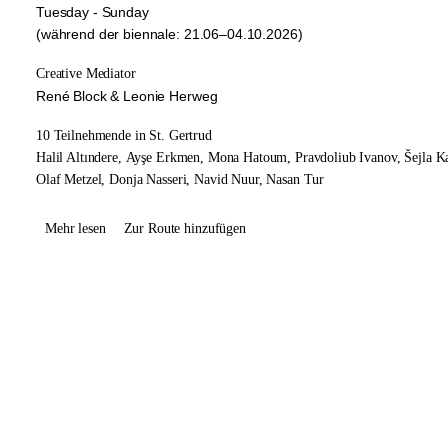
Tuesday - Sunday
(während der biennale: 21.06–04.10.2026)
Creative Mediator
René Block & Leonie Herweg
10 Teilnehmende in St. Gertrud
Halil Altındere,
Ayşe Erkmen,
Mona Hatoum,
Pravdoliub Ivanov,
Šejla K
Olaf Metzel,
Donja Nasseri,
Navid Nuur,
Nasan Tur
Mehr lesen
Zur Route hinzufügen