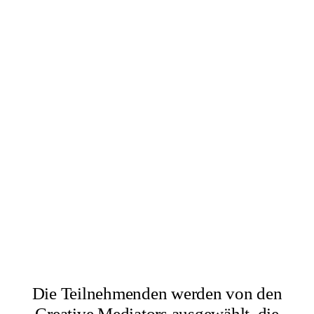
×
Abbas Zahedi
×
Amanda Ziemele
Die Teilnehmenden werden von den
Creative Mediators ausgewählt, die