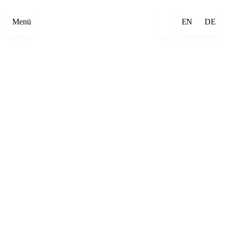
Menü
EN
DE
×
Emre Abut
×
Mehmet Aksoy
×
Havîn Al-Sîndy
×
Begzada Alatović
×
Bettina Allamoda