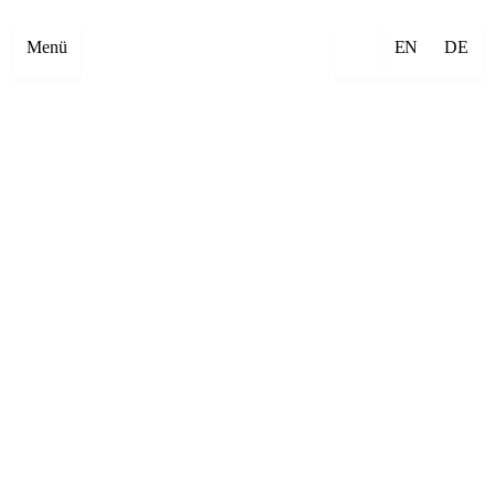
Menü
EN
DE
×
Emre Abut
×
Mehmet Aksoy
×
Havîn Al-Sîndy
×
Begzada Alatović
×
Bettina Allamoda