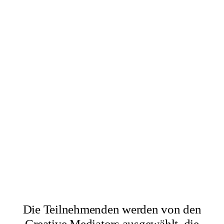
×
Abbas Zahedi
×
Amanda Ziemele
Die Teilnehmenden werden von den
Creative Mediators ausgewählt, die