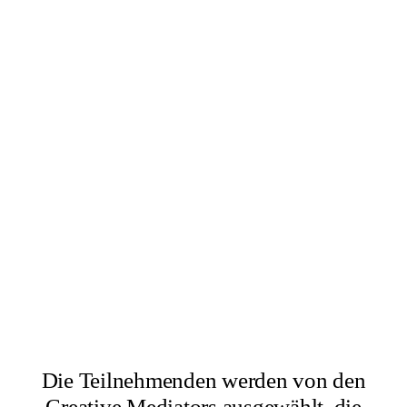
×
Abbas Zahedi
×
Amanda Ziemele
Die Teilnehmenden werden von den
Creative Mediators ausgewählt, die