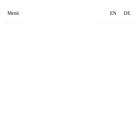
Menü
EN
DE
×
Emre Abut
×
Mehmet Aksoy
×
Havîn Al-Sîndy
×
Begzada Alatović
×
Bettina Allamoda